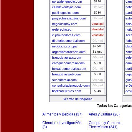
portaldenegocio.com
$990
camp
clubdeventajas.com
Ofertar!
noti
publinegocios.com
$580
part
proyectosexitosos.com
Ofertar!
estr
negocioshoy.com
Vendido!
sele
e-derecho.eu
Vendido!
noti
e-proveedores.com
Vendido!
sect
diretoriocomercial.com
Ofertar!
futb
negocios.com.pa
$7,500
club
argentinaforexport.com
$1,680
zon
franquiciagratis.com
Ofertar!
sele
enfoquecomercial.com
$980
camp
bolsascomerciales.com
Ofertar!
surf
franquiciasweb.com
$600
depo
sucomercial.com
Ofertar!
gui
consultoriadenegocio.com
Ofertar!
e-D
fidelizarclientes.com
$345
desl
Ver mas de Negocios
Todas las Categoria
Alimentos y Bebidas (37)
Artes y Cultura (26)
Ciencia e InvestigaciÃ³n
Compras y Comercio
(8)
ElectrÃ³nico (341)