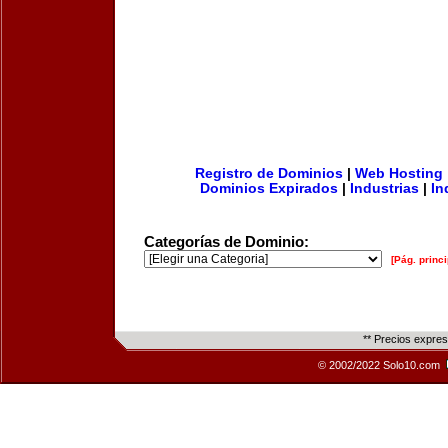
Registro de Dominios
|
Web Hosting
Dominios Expirados
|
Industrias
|
In
Categorías de Dominio:
[Pág. princi
** Precios expre
© 2002/2022 Solo10.com