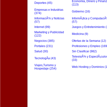
Economia, Dinero y Finan
Deportes (45)
(113)
Empresas e Industrias
Gobierno (16)
(374)
InformaciÃ³n y Noticias
InformÃ¡tica y ComputaciÃ
(57)
(57)
Internet (99)
Juegos y Entretenimiento (
Marketing y Publicidad
Medicina (9)
(122)
Negocios (385)
Ofertas de la Semana (12)
Portales (231)
Profesiones y Empleo (169
Salud (30)
Sin Clasificar (982)
TelevisiÃ³n y EspectÃ¡culo
TecnologÃ­a (43)
(33)
Viajes,Turismo y
Web Hosting y Dominios (
Hospedaje (254)