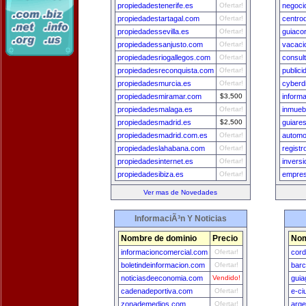
propiedadestenerife.es
Ofertar!
negoci
propiedadestartagal.com
Ofertar!
centro
propiedadessevilla.es
Ofertar!
guiaco
propiedadessanjusto.com
Ofertar!
vacaci
propiedadesriogallegos.com
Ofertar!
consul
propiedadesreconquista.com
Ofertar!
public
propiedadesmurcia.es
Ofertar!
cyberd
propiedadesmiramar.com
$3,500
inform
propiedadesmalaga.es
Ofertar!
inmueb
propiedadesmadrid.es
$2,500
guiare
propiedadesmadrid.com.es
Ofertar!
automo
propiedadeslahabana.com
Ofertar!
regist
propiedadesinternet.es
Ofertar!
invers
propiedadesibiza.es
Ofertar!
empres
Ver mas de Novedades
InformaciÃ³n Y Noticias
Nombre de dominio
Precio
Nom
informacioncomercial.com
Ofertar!
cord
boletindeinformacion.com
Ofertar!
bar
noticiasdeeconomia.com
Vendido!
guia
cadenadeportiva.com
Ofertar!
e-ci
zonademedios.com
Ofertar!
arge