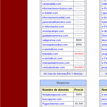
campoaldia.com
Ofertar!
chil
informacionexclusiva.com
Ofertar!
e-Pu
e-boletin.com
Ofertar!
i-gu
informacionmundial.com
Ofertar!
e-br
panoramafinanciero.com
Ofertar!
hote
e-Informacion.com
Ofertar!
e-P
revistacampo.com
Ofertar!
e-do
guialatinoamerica.com
Ofertar!
Dom
salaprensa.com
$600
deu
novedadesonline.com
$550
areq
e-periodismo.com
Ofertar!
bras
tododato.com
Vendido!
uru
e-periodicos.com
Ofertar!
e-Ci
noticiasbaloncesto.com
Ofertar!
e-Pa
centralnoticias.com
Vendido!
prop
Ver mas de InformaciÃ³n Y Noticias
V
Negocios
Nombre de dominio
Precio
Nom
feriadenegocios.com
$950
e-te
buscapyme.com
Ofertar!
pesc
PagosInternet.com
$1,500
noti