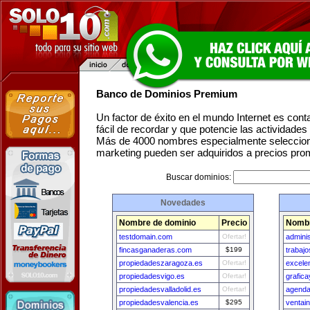
Banco de Dominios Premium
Un factor de éxito en el mundo Internet es con
fácil de recordar y que potencie las actividade
Más de 4000 nombres especialmente seleccion
marketing pueden ser adquiridos a precios pro
Buscar dominios:
Novedades
Nombre de dominio
Precio
Nombr
testdomain.com
Ofertar!
admini
fincasganaderas.com
$199
trabaj
propiedadeszaragoza.es
Ofertar!
excele
propiedadesvigo.es
Ofertar!
grafic
propiedadesvalladolid.es
Ofertar!
agenda
propiedadesvalencia.es
$295
ventai