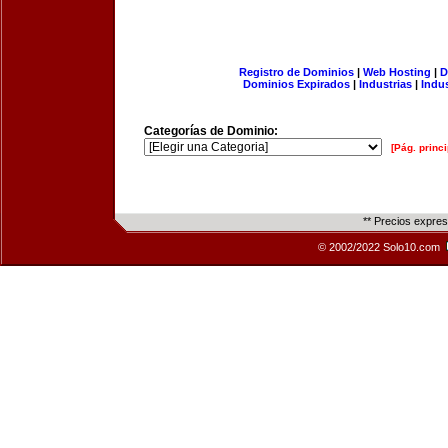
Registro de Dominios
|
Web Hosting
|
D
Dominios Expirados
|
Industrias
|
Indu
Categorías de Dominio:
[Pág. princi
** Precios expre
© 2002/2022 Solo10.com