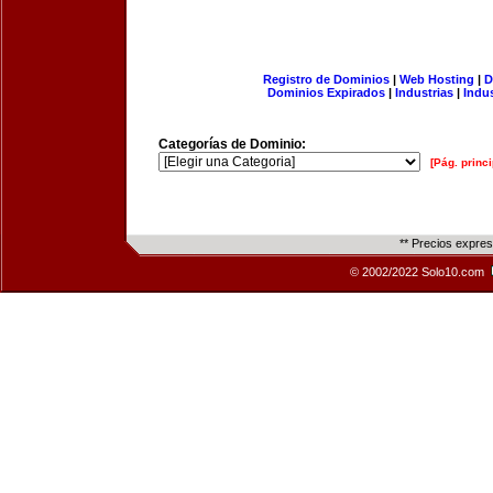
Registro de Dominios
|
Web Hosting
|
D
Dominios Expirados
|
Industrias
|
Indu
Categorías de Dominio:
[Pág. princi
** Precios expre
© 2002/2022 Solo10.com